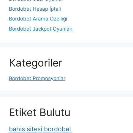
Bordobet Hesap İptali
Bordobet Arama Özelliği
Bordobet Jackpot Oyunları
Kategoriler
Bordobet Promosyonlar
Etiket Bulutu
bahis sitesi bordobet