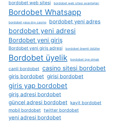
bordobet web sitesi
bordobet web sitesi avantajları
Bordobet Whatsapp
bordobet yeni adres
bordobet yasa dışı casino
bordobet yeni adresi
Bordobet yeni giriş
Bordobet yeni giriş adresi
bordobet önemli ödüller
Bordobet üyelik
bordobet üye olmak
casino sitesi bordobet
canli bordobet
giris bordobet
girisi bordobet
giris yap bordobet
giriş adresi bordobet
güncel adresi bordobet
kayit bordobet
mobil bordobet
twitter bordobet
yeni adresi bordobet