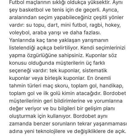
Futbol maçlarının sıklığı oldukça yüksektir. Aynı
şey basketbol ve tenis için de geçerli. Ayrıca,
aralarından seçim yapabileceğiniz çeşitli yönler
vardır: su topu, dart, mini futbol, ​​ragbi, hokey,
voleybol, araba yarışı ve daha fazlası.
Yanlarında kaç tane yaklaşan yarışmanın
listelendiği açıkça belirtiliyor. Kendi seçimlerinizi
yapma özgürlüğüne sahipsiniz. Kuponlar söz
konusu olduğunda müşterilerin üç farklı
seçeneği vardır: tek kuponlar, sistematik
kuponlar veya birleşik kuponlar. En önemli
tahmin türleri maç skoru, toplam gol, handikap,
toplam gol ve ilk golü kimin atacağıdır. Bordobet
müşterilerinin geri bildirimlerine ve yorumlarına
değer veriyor ve bu bilgileri bir gelişim planı
oluşturmak için kullanıyor. Bordobet aynı
zamanda benzer sorunların tekrar yaşanmaması
adına yeni teknolojilere ve değişikliklere de açık.