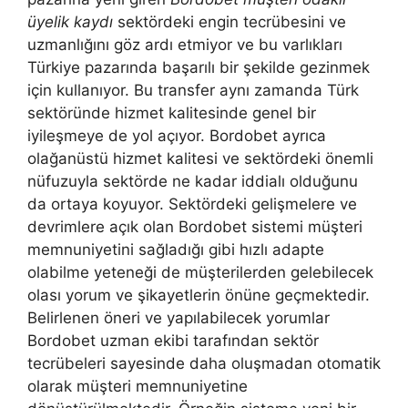
üyelik kaydı
sektördeki engin tecrübesini ve
uzmanlığını göz ardı etmiyor ve bu varlıkları
Türkiye pazarında başarılı bir şekilde gezinmek
için kullanıyor. Bu transfer aynı zamanda Türk
sektöründe hizmet kalitesinde genel bir
iyileşmeye de yol açıyor. Bordobet ayrıca
olağanüstü hizmet kalitesi ve sektördeki önemli
nüfuzuyla sektörde ne kadar iddialı olduğunu
da ortaya koyuyor. Sektördeki gelişmelere ve
devrimlere açık olan Bordobet sistemi müşteri
memnuniyetini sağladığı gibi hızlı adapte
olabilme yeteneği de müşterilerden gelebilecek
olası yorum ve şikayetlerin önüne geçmektedir.
Belirlenen öneri ve yapılabilecek yorumlar
Bordobet uzman ekibi tarafından sektör
tecrübeleri sayesinde daha oluşmadan otomatik
olarak müşteri memnuniyetine