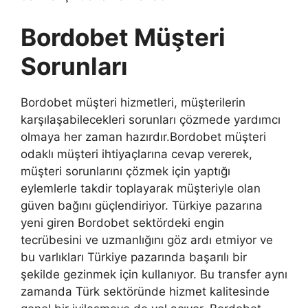
Bordobet Müşteri
Sorunları
Bordobet müşteri hizmetleri, müşterilerin
karşılaşabilecekleri sorunları çözmede yardımcı
olmaya her zaman hazırdır.Bordobet müşteri
odaklı müşteri ihtiyaçlarına cevap vererek,
müşteri sorunlarını çözmek için yaptığı
eylemlerle takdir toplayarak müşteriyle olan
güven bağını güçlendiriyor. Türkiye pazarına
yeni giren Bordobet sektördeki engin
tecrübesini ve uzmanlığını göz ardı etmiyor ve
bu varlıkları Türkiye pazarında başarılı bir
şekilde gezinmek için kullanıyor. Bu transfer aynı
zamanda Türk sektöründe hizmet kalitesinde