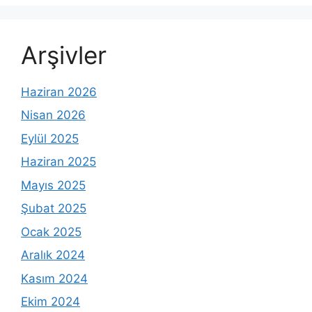
Arşivler
Haziran 2026
Nisan 2026
Eylül 2025
Haziran 2025
Mayıs 2025
Şubat 2025
Ocak 2025
Aralık 2024
Kasım 2024
Ekim 2024