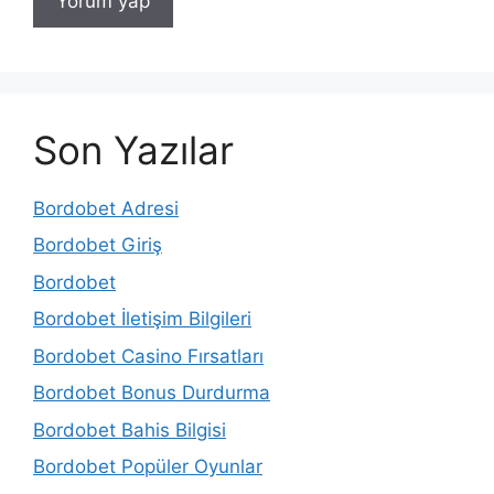
Son Yazılar
Bordobet Adresi
Bordobet Giriş
Bordobet
Bordobet İletişim Bilgileri
Bordobet Casino Fırsatları
Bordobet Bonus Durdurma
Bordobet Bahis Bilgisi
Bordobet Popüler Oyunlar