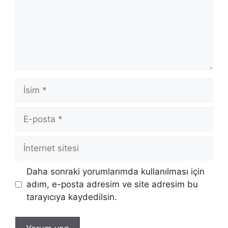
İsim
E-
posta
İnternet
sitesi
Daha sonraki yorumlarımda kullanılması için
adım, e-posta adresim ve site adresim bu
tarayıcıya kaydedilsin.