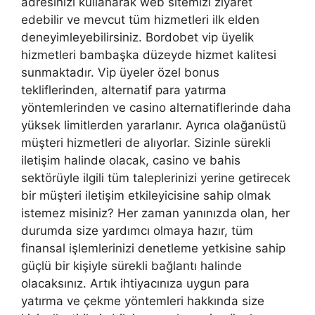
adresinizi kullanarak web sitemizi ziyaret
edebilir ve mevcut tüm hizmetleri ilk elden
deneyimleyebilirsiniz. Bordobet vip üyelik
hizmetleri bambaşka düzeyde hizmet kalitesi
sunmaktadır. Vip üyeler özel bonus
tekliflerinden, alternatif para yatırma
yöntemlerinden ve casino alternatiflerinde daha
yüksek limitlerden yararlanır. Ayrıca olağanüstü
müşteri hizmetleri de alıyorlar. Sizinle sürekli
iletişim halinde olacak, casino ve bahis
sektörüyle ilgili tüm taleplerinizi yerine getirecek
bir müşteri iletişim etkileyicisine sahip olmak
istemez misiniz? Her zaman yanınızda olan, her
durumda size yardımcı olmaya hazır, tüm
finansal işlemlerinizi denetleme yetkisine sahip
güçlü bir kişiyle sürekli bağlantı halinde
olacaksınız. Artık ihtiyacınıza uygun para
yatırma ve çekme yöntemleri hakkında size