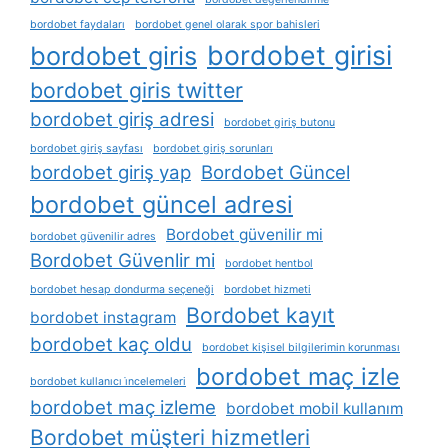
bordobet faydaları
bordobet genel olarak spor bahisleri
bordobet girisi
bordobet giris
bordobet giris twitter
bordobet giriş adresi
bordobet giriş butonu
bordobet giriş sayfası
bordobet giriş sorunları
bordobet giriş yap
Bordobet Güncel
bordobet güncel adresi
Bordobet güvenilir mi
bordobet güvenilir adres
Bordobet Güvenlir mi
bordobet hentbol
bordobet hesap dondurma seçeneği
bordobet hizmeti
Bordobet kayıt
bordobet instagram
bordobet kaç oldu
bordobet kişisel bilgilerimin korunması
bordobet maç izle
bordobet kullanıcı i̇ncelemeleri
bordobet maç izleme
bordobet mobil kullanım
Bordobet müşteri hizmetleri