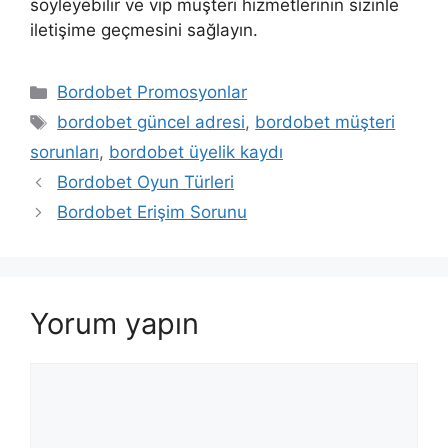
söyleyebilir ve vip müşteri hizmetlerinin sizinle
iletişime geçmesini sağlayın.
Kategoriler
Bordobet Promosyonlar
Etiketler
bordobet güncel adresi
,
bordobet müşteri
sorunları
,
bordobet üyelik kaydı
Bordobet Oyun Türleri
Bordobet Erişim Sorunu
Yorum yapın
Yorum