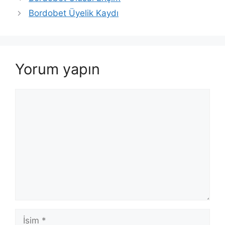
Bordobet Üyelik Kaydı
Yorum yapın
Yorum
İsim