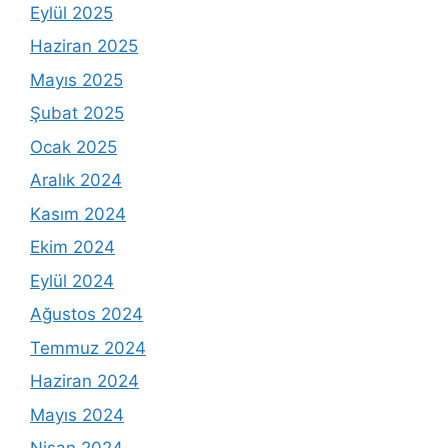
Eylül 2025
Haziran 2025
Mayıs 2025
Şubat 2025
Ocak 2025
Aralık 2024
Kasım 2024
Ekim 2024
Eylül 2024
Ağustos 2024
Temmuz 2024
Haziran 2024
Mayıs 2024