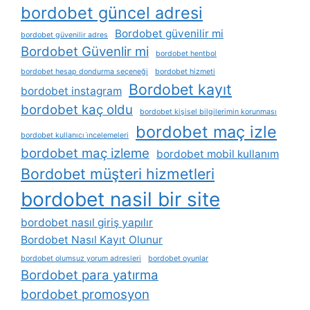
bordobet güncel adresi
Bordobet güvenilir mi
bordobet güvenilir adres
Bordobet Güvenlir mi
bordobet hentbol
bordobet hesap dondurma seçeneği
bordobet hizmeti
Bordobet kayıt
bordobet instagram
bordobet kaç oldu
bordobet kişisel bilgilerimin korunması
bordobet maç izle
bordobet kullanıcı i̇ncelemeleri
bordobet maç izleme
bordobet mobil kullanım
Bordobet müşteri hizmetleri
bordobet nasil bir site
bordobet nasıl giriş yapılır
Bordobet Nasıl Kayıt Olunur
bordobet olumsuz yorum adresleri
bordobet oyunlar
Bordobet para yatırma
bordobet promosyon