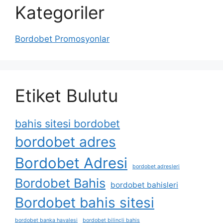
Kategoriler
Bordobet Promosyonlar
Etiket Bulutu
bahis sitesi bordobet
bordobet adres
Bordobet Adresi
bordobet adresleri
Bordobet Bahis
bordobet bahisleri
Bordobet bahis sitesi
bordobet banka havalesi
bordobet bilinçli bahis