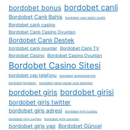
bordobet canli
bordobet bonus
Bordobet Canlı Bahis
bordobet canlı bahis üyelik
Bordobet canlı casino
Bordobet Canlı Casino Oyunları
Bordobet Canlı Destek
bordobet canlı oyunlar
Bordobet Canlı TV
Bordobet Casino
Bordobet Casino Oyunları
Bordobet Casino Sitesi
bordobet cep telefonu
bordobet değerlendirme
bordobet faydaları
bordobet genel olarak spor bahisleri
bordobet girisi
bordobet giris
bordobet giris twitter
bordobet giriş adresi
bordobet giriş butonu
bordobet giriş sayfası
bordobet giriş sorunları
bordobet giriş yap
Bordobet Güncel