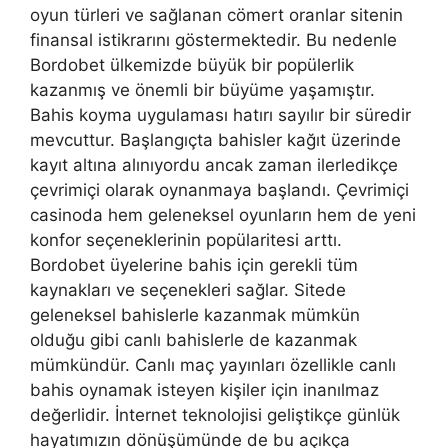
oyun türleri ve sağlanan cömert oranlar sitenin
finansal istikrarını göstermektedir. Bu nedenle
Bordobet ülkemizde büyük bir popülerlik
kazanmış ve önemli bir büyüme yaşamıştır.
Bahis koyma uygulaması hatırı sayılır bir süredir
mevcuttur. Başlangıçta bahisler kağıt üzerinde
kayıt altına alınıyordu ancak zaman ilerledikçe
çevrimiçi olarak oynanmaya başlandı. Çevrimiçi
casinoda hem geleneksel oyunların hem de yeni
konfor seçeneklerinin popülaritesi arttı.
Bordobet üyelerine bahis için gerekli tüm
kaynakları ve seçenekleri sağlar. Sitede
geleneksel bahislerle kazanmak mümkün
olduğu gibi canlı bahislerle de kazanmak
mümkündür. Canlı maç yayınları özellikle canlı
bahis oynamak isteyen kişiler için inanılmaz
değerlidir. İnternet teknolojisi geliştikçe günlük
hayatımızın dönüşümünde de bu açıkça