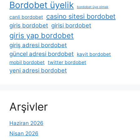
Bordobet üyelik
bordobet üye olmak
casino sitesi bordobet
canli bordobet
giris bordobet
girisi bordobet
giris yap bordobet
giriş adresi bordobet
güncel adresi bordobet
kayit bordobet
mobil bordobet
twitter bordobet
yeni adresi bordobet
Arşivler
Haziran 2026
Nisan 2026