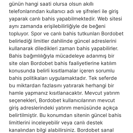
günün hangi saati olursa olsun akıllı
telefonlarından kullanıcı adı ve şifreleri ile giriş
yaparak canlı bahis yapabilmektedir. Web sitesi
aynı zamanda erişilebilirliğiyle de beğeni
topluyor. Spor ve canlı bahis tutkunları Bordobet
belirlediği limitler dahilinde güncel adreslerini
kullanarak diledikleri zaman bahis yapabilirler.
Bahis bağımlılığıyla mücadeleye adanmış bir
site olan Bordobet bahis faaliyetlerine katılım
konusunda belirli kısıtlamalar içeren sorumlu
bahis politikaları uygulamaktadır. Tek seferde
bu miktardan fazlasını yatırarak herhangi bir
hamle yapmanız kısıtlanacaktır. Mevcut yatırım
seçenekleri, Bordobet kullanıcılarının mevcut
giriş adreslerindeki yatırım menüsünde açıkça
belirtilmiştir. Bu konumdan sitenin güncel bahis
limitlerini inceleyebilir veya canlı destek
kanalından bilgi alabilirsiniz. Bordobet sanal