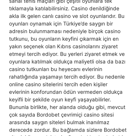
sanal tenis maçları gibi çeşitli oyunlara tek
tıklamayla katılabilirsiniz. Casino denildiğinde
akla ilk gelen canlı casino ve slot oyunlarıdır. Bu
oyunları oynamak için Türkiye’de saygın bir
adresin bulunmaması nedeniyle birçok casino
tutkunu, bu oyunların keyfini çıkarmak için en
yakın seçenek olan Kıbrıs casinolarını ziyaret
etmeyi tercih ediyor. Bu yerleri ziyaret etmek ve
oyunlara katılmak oldukça maliyetli olsa da bazı
casino tutkunları bu heyecanı evlerinin
rahatlığında yaşamayı tercih ediyor. Bu nedenle
online casino sitelerini tercih eden kişiler
evlerinin konforundan ödün vermeden oldukça
keyifli bir şekilde oyun keyfi yaşayabilirler.
Bununla birlikte, her alanda olduğu gibi, mevcut
çok sayıda Bordobet çevrimiçi casino sitesi
arasında saygın siteleri bulmak inanılmaz
derecede zordur. Bu bağlamda sizlere Bordobet