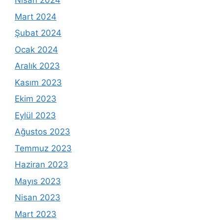
Nisan 2024
Mart 2024
Şubat 2024
Ocak 2024
Aralık 2023
Kasım 2023
Ekim 2023
Eylül 2023
Ağustos 2023
Temmuz 2023
Haziran 2023
Mayıs 2023
Nisan 2023
Mart 2023