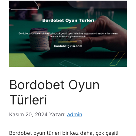
Bordobet Oyun
Türleri
Kasım 20, 2024
Yazarı:
admin
Bordobet oyun türleri bir kez daha, çok çeşitli