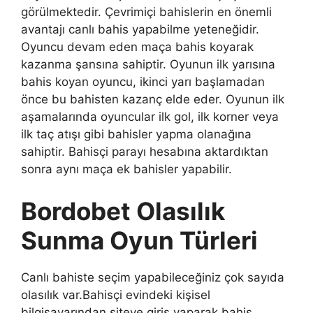
görülmektedir. Çevrimiçi bahislerin en önemli
avantajı canlı bahis yapabilme yeteneğidir.
Oyuncu devam eden maça bahis koyarak
kazanma şansına sahiptir. Oyunun ilk yarısına
bahis koyan oyuncu, ikinci yarı başlamadan
önce bu bahisten kazanç elde eder. Oyunun ilk
aşamalarında oyuncular ilk gol, ilk korner veya
ilk taç atışı gibi bahisler yapma olanağına
sahiptir. Bahisçi parayı hesabına aktardıktan
sonra aynı maça ek bahisler yapabilir.
Bordobet Olasılık
Sunma Oyun Türleri
Canlı bahiste seçim yapabileceğiniz çok sayıda
olasılık var.Bahisçi evindeki kişisel
bilgisayarından siteye giriş yaparak bahis