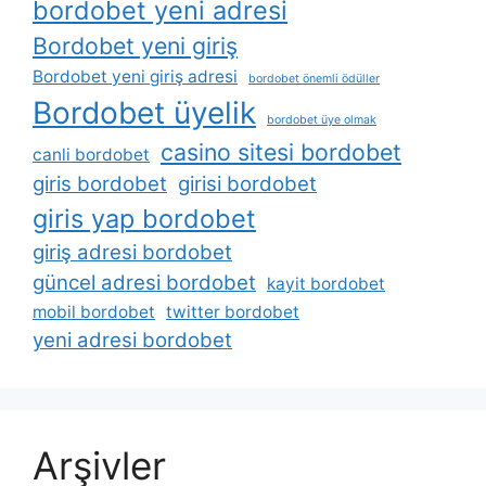
bordobet yeni adresi
Bordobet yeni giriş
Bordobet yeni giriş adresi
bordobet önemli ödüller
Bordobet üyelik
bordobet üye olmak
casino sitesi bordobet
canli bordobet
giris bordobet
girisi bordobet
giris yap bordobet
giriş adresi bordobet
güncel adresi bordobet
kayit bordobet
mobil bordobet
twitter bordobet
yeni adresi bordobet
Arşivler