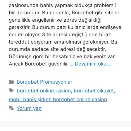
casinosunda bahis yapmak oldukça problemli
bir durumdur. Bu nedenle, Bordobet gibi siteler
genellikle engellenir ve adres değişikliği
gerektirir. Bu durum bazı kullanıcılarda endişeye
neden oluyor. Site adresi değiştiğinde biraz
tereddüt ediyorum ama olması gerekmiyor. Bu
durumda sadece site adresi değişecektir.
Görünüşe göre bir hesabınız ve bakiyeniz var.
Ancak Bordobet güvenilir …
Devamını oku…
Kategoriler
Bordobet Promosyonlar
Etiketler
bordobet online casino
,
bordobet sikayet
,
mobil bahis şirketi bordobet online casino
Yorum yap