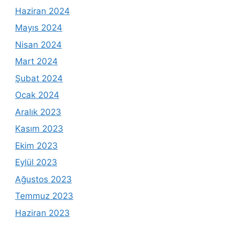
Haziran 2024
Mayıs 2024
Nisan 2024
Mart 2024
Şubat 2024
Ocak 2024
Aralık 2023
Kasım 2023
Ekim 2023
Eylül 2023
Ağustos 2023
Temmuz 2023
Haziran 2023