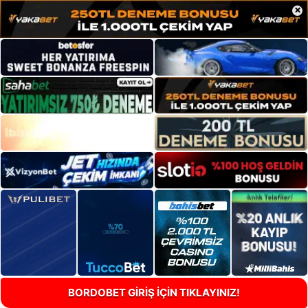
×
BORDOBET GİRİŞ İÇİN TIKLAYINIZ!