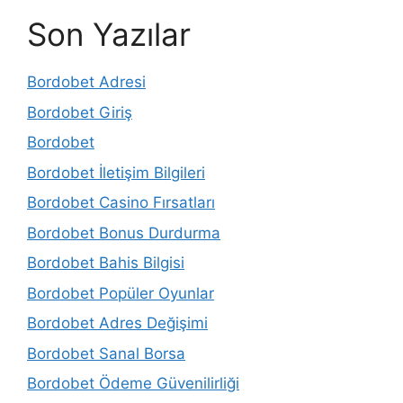
Son Yazılar
Bordobet Adresi
Bordobet Giriş
Bordobet
Bordobet İletişim Bilgileri
Bordobet Casino Fırsatları
Bordobet Bonus Durdurma
Bordobet Bahis Bilgisi
Bordobet Popüler Oyunlar
Bordobet Adres Değişimi
Bordobet Sanal Borsa
Bordobet Ödeme Güvenilirliği