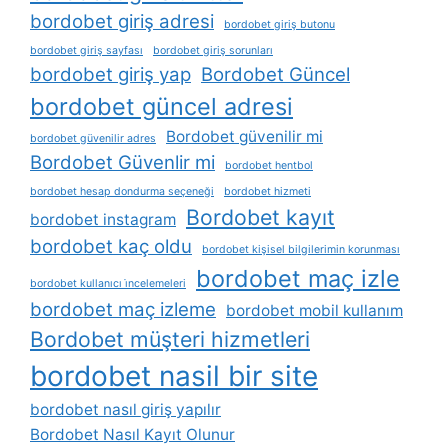
bordobet giriş adresi
bordobet giriş butonu
bordobet giriş sayfası
bordobet giriş sorunları
bordobet giriş yap
Bordobet Güncel
bordobet güncel adresi
Bordobet güvenilir mi
bordobet güvenilir adres
Bordobet Güvenlir mi
bordobet hentbol
bordobet hesap dondurma seçeneği
bordobet hizmeti
Bordobet kayıt
bordobet instagram
bordobet kaç oldu
bordobet kişisel bilgilerimin korunması
bordobet maç izle
bordobet kullanıcı i̇ncelemeleri
bordobet maç izleme
bordobet mobil kullanım
Bordobet müşteri hizmetleri
bordobet nasil bir site
bordobet nasıl giriş yapılır
Bordobet Nasıl Kayıt Olunur