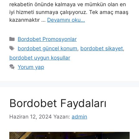
rekabetin önünde kalmaya ve mümkün olan en
iyi hizmeti sunmaya çalışıyoruz. Tek amaç maaş
kazanmaktır …
Devamını oku…
Kategoriler
Bordobet Promosyonlar
Etiketler
bordobet güncel konum
,
bordobet sikayet
,
bordobet uygun koşullar
Yorum yap
Bordobet Faydaları
Haziran 12, 2024
Yazarı:
admin