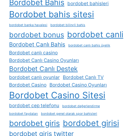
Bordobet Bahis
bordobet bahisleri
Bordobet bahis sitesi
bordobet banka havalesi
bordobet bilinçli bahis
bordobet canli
bordobet bonus
Bordobet Canlı Bahis
bordobet canlı bahis üyelik
Bordobet canlı casino
Bordobet Canlı Casino Oyunları
Bordobet Canlı Destek
bordobet canlı oyunlar
Bordobet Canlı TV
Bordobet Casino
Bordobet Casino Oyunları
Bordobet Casino Sitesi
bordobet cep telefonu
bordobet değerlendirme
bordobet faydaları
bordobet genel olarak spor bahisleri
bordobet girisi
bordobet giris
bordobet giris twitter