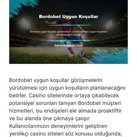
Bordobet uygun koşullar görüşmelerin
yürütülmesi için uygun koşulların planlanacağını
belirler. Casino sitelerinde ortaya çıkabilecek
potansiyel sorunları tanıyan Bordobet müşteri
hizmetleri, bu endişeleri ele almada proaktiftir
ve bu alanda öne çıkmaya çalışır.
Kullanıcılarımızın deneyimlerini geliştiren
yenilikçi casino siteleri söz konusu olduğunda,