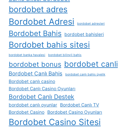
bordobet adres
Bordobet Adresi
bordobet adresleri
Bordobet Bahis
bordobet bahisleri
Bordobet bahis sitesi
bordobet banka havalesi
bordobet bilinçli bahis
bordobet canli
bordobet bonus
Bordobet Canlı Bahis
bordobet canlı bahis üyelik
Bordobet canlı casino
Bordobet Canlı Casino Oyunları
Bordobet Canlı Destek
bordobet canlı oyunlar
Bordobet Canlı TV
Bordobet Casino
Bordobet Casino Oyunları
Bordobet Casino Sitesi