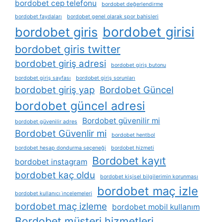
bordobet cep telefonu
bordobet değerlendirme
bordobet faydaları
bordobet genel olarak spor bahisleri
bordobet girisi
bordobet giris
bordobet giris twitter
bordobet giriş adresi
bordobet giriş butonu
bordobet giriş sayfası
bordobet giriş sorunları
bordobet giriş yap
Bordobet Güncel
bordobet güncel adresi
Bordobet güvenilir mi
bordobet güvenilir adres
Bordobet Güvenlir mi
bordobet hentbol
bordobet hesap dondurma seçeneği
bordobet hizmeti
Bordobet kayıt
bordobet instagram
bordobet kaç oldu
bordobet kişisel bilgilerimin korunması
bordobet maç izle
bordobet kullanıcı i̇ncelemeleri
bordobet maç izleme
bordobet mobil kullanım
Bordobet müşteri hizmetleri