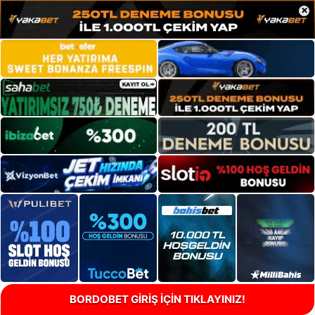
×
BORDOBET GİRİŞ İÇİN TIKLAYINIZ!