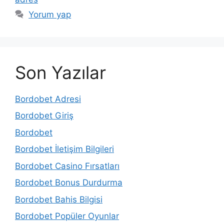
Yorum yap
Son Yazılar
Bordobet Adresi
Bordobet Giriş
Bordobet
Bordobet İletişim Bilgileri
Bordobet Casino Fırsatları
Bordobet Bonus Durdurma
Bordobet Bahis Bilgisi
Bordobet Popüler Oyunlar