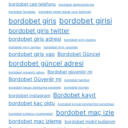
bordobet cep telefonu
bordobet değerlendirme
bordobet faydaları
bordobet genel olarak spor bahisleri
bordobet girisi
bordobet giris
bordobet giris twitter
bordobet giriş adresi
bordobet giriş butonu
bordobet giriş sayfası
bordobet giriş sorunları
bordobet giriş yap
Bordobet Güncel
bordobet güncel adresi
Bordobet güvenilir mi
bordobet güvenilir adres
Bordobet Güvenlir mi
bordobet hentbol
bordobet hesap dondurma seçeneği
bordobet hizmeti
Bordobet kayıt
bordobet instagram
bordobet kaç oldu
bordobet kişisel bilgilerimin korunması
bordobet maç izle
bordobet kullanıcı i̇ncelemeleri
bordobet maç izleme
bordobet mobil kullanım