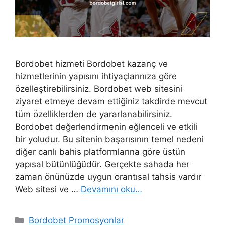
Bordobet hizmeti Bordobet kazanç ve
hizmetlerinin yapısını ihtiyaçlarınıza göre
özelleştirebilirsiniz. Bordobet web sitesini
ziyaret etmeye devam ettiğiniz takdirde mevcut
tüm özelliklerden de yararlanabilirsiniz.
Bordobet değerlendirmenin eğlenceli ve etkili
bir yoludur. Bu sitenin başarısının temel nedeni
diğer canlı bahis platformlarına göre üstün
yapısal bütünlüğüdür. Gerçekte sahada her
zaman önünüzde uygun orantısal tahsis vardır
Web sitesi ve …
Devamını oku…
Kategoriler
Bordobet Promosyonlar