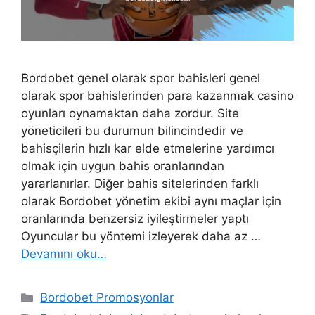
Bordobet genel olarak spor bahisleri genel
olarak spor bahislerinden para kazanmak casino
oyunları oynamaktan daha zordur. Site
yöneticileri bu durumun bilincindedir ve
bahisçilerin hızlı kar elde etmelerine yardımcı
olmak için uygun bahis oranlarından
yararlanırlar. Diğer bahis sitelerinden farklı
olarak Bordobet yönetim ekibi aynı maçlar için
oranlarında benzersiz iyileştirmeler yaptı
Oyuncular bu yöntemi izleyerek daha az …
Devamını oku…
Kategoriler
Bordobet Promosyonlar