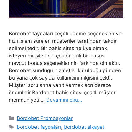
Bordobet faydaları çeşitli ödeme seçenekleri ve
hızlı işlem süreleri müşteriler tarafından takdir
edilmektedir. Bir bahis sitesine üye olmak
isteyen bireyler için çok önemli bir husus,
mevcut bonus seçeneklerinin farkında olmaktır.
Bordobet sunduğu hizmetler kurulduğu günden
bu yana çok sayıda kullanıcının ilgisini çekti.
Müşteri sorularına yanıt vermek son derece
önemlidir Bordobet bahis sitesi çeşitli müşteri
memnuniyeti …
Devamını oku…
Kategoriler
Bordobet Promosyonlar
Etiketler
bordobet faydaları
,
bordobet sikayet
,