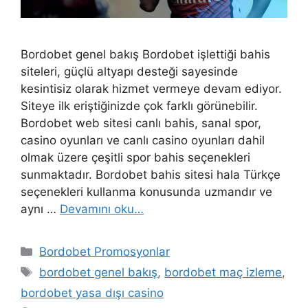
Bordobet genel bakış Bordobet işlettiği bahis
siteleri, güçlü altyapı desteği sayesinde
kesintisiz olarak hizmet vermeye devam ediyor.
Siteye ilk eriştiğinizde çok farklı görünebilir.
Bordobet web sitesi canlı bahis, sanal spor,
casino oyunları ve canlı casino oyunları dahil
olmak üzere çeşitli spor bahis seçenekleri
sunmaktadır. Bordobet bahis sitesi hala Türkçe
seçenekleri kullanma konusunda uzmandır ve
aynı …
Devamını oku…
Kategoriler
Bordobet Promosyonlar
Etiketler
bordobet genel bakış
,
bordobet maç izleme
,
bordobet yasa dışı casino