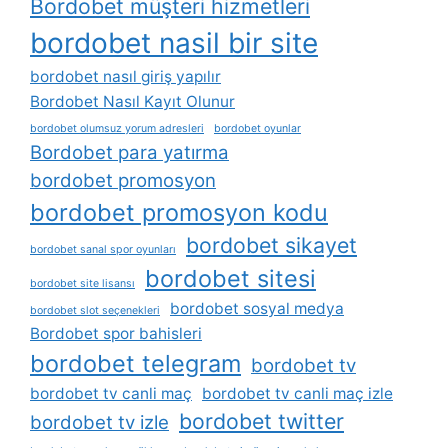
Bordobet müşteri hizmetleri
bordobet nasil bir site
bordobet nasıl giriş yapılır
Bordobet Nasıl Kayıt Olunur
bordobet olumsuz yorum adresleri
bordobet oyunlar
Bordobet para yatırma
bordobet promosyon
bordobet promosyon kodu
bordobet sikayet
bordobet sanal spor oyunları
bordobet sitesi
bordobet site lisansı
bordobet sosyal medya
bordobet slot seçenekleri
Bordobet spor bahisleri
bordobet telegram
bordobet tv
bordobet tv canli maç
bordobet tv canli maç izle
bordobet twitter
bordobet tv izle