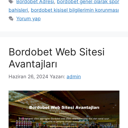
Etiketler
Bordobet Adresi
,
bordobet genel olarak spor
bahisleri
,
bordobet kişisel bilgilerimin korunması
Yorum yap
Bordobet Web Sitesi
Avantajları
Haziran 26, 2024
Yazarı:
admin