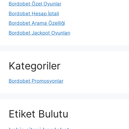
Bordobet Özel Oyunlar
Bordobet Hesap İptali
Bordobet Arama Özelliği
Bordobet Jackpot Oyunları
Kategoriler
Bordobet Promosyonlar
Etiket Bulutu