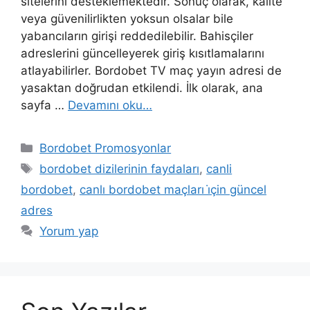
sitelerini desteklemektedir. Sonuç olarak, kalite
veya güvenilirlikten yoksun olsalar bile
yabancıların girişi reddedilebilir. Bahisçiler
adreslerini güncelleyerek giriş kısıtlamalarını
atlayabilirler. Bordobet TV maç yayın adresi de
yasaktan doğrudan etkilendi. İlk olarak, ana
sayfa …
Devamını oku…
Kategoriler
Bordobet Promosyonlar
Etiketler
bordobet dizilerinin faydaları
,
canli
bordobet
,
canlı bordobet maçları i̇çin güncel
adres
Yorum yap