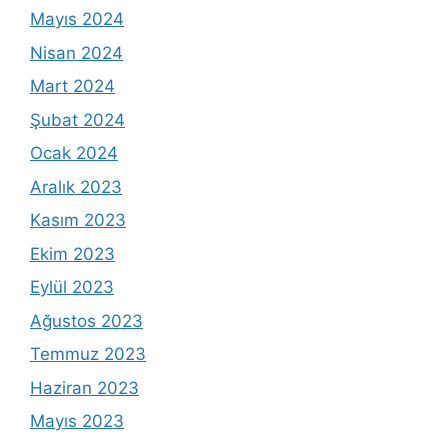
Mayıs 2024
Nisan 2024
Mart 2024
Şubat 2024
Ocak 2024
Aralık 2023
Kasım 2023
Ekim 2023
Eylül 2023
Ağustos 2023
Temmuz 2023
Haziran 2023
Mayıs 2023