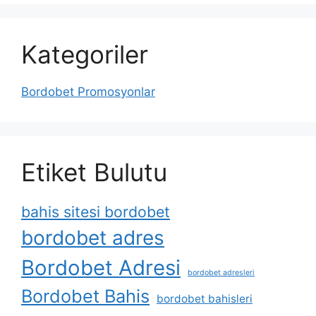
Kategoriler
Bordobet Promosyonlar
Etiket Bulutu
bahis sitesi bordobet
bordobet adres
Bordobet Adresi
bordobet adresleri
Bordobet Bahis
bordobet bahisleri