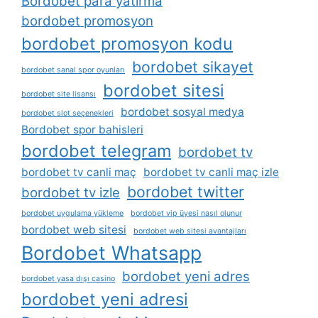
Bordobet para yatırma
bordobet promosyon
bordobet promosyon kodu
bordobet sikayet
bordobet sanal spor oyunları
bordobet sitesi
bordobet site lisansı
bordobet sosyal medya
bordobet slot seçenekleri
Bordobet spor bahisleri
bordobet telegram
bordobet tv
bordobet tv canli maç
bordobet tv canli maç izle
bordobet twitter
bordobet tv izle
bordobet uygulama yükleme
bordobet vip üyesi nasıl olunur
bordobet web sitesi
bordobet web sitesi avantajları
Bordobet Whatsapp
bordobet yeni adres
bordobet yasa dışı casino
bordobet yeni adresi