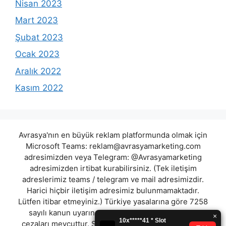
Nisan 2023
Mart 2023
Şubat 2023
Ocak 2023
Aralık 2022
Kasım 2022
Avrasya'nın en büyük reklam platformunda olmak için
Microsoft Teams:
reklam@avrasyamarketing.com
adresimizden veya Telegram: @Avrasyamarketing
adresimizden irtibat kurabilirsiniz. (Tek iletişim
adreslerimiz teams / telegram ve mail adresimizdir.
Harici hiçbir iletişim adresimiz bulunmamaktadır.
Lütfen itibar etmeyiniz.) Türkiye yasalarına göre 7258
sayılı kanun uyarınca yasa dışı bahis oynamanın
cezaları mevcuttur. Şu an bulunduğunuz site hiç bir