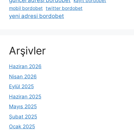
güncel adresi bordobet
kayit bordobet
mobil bordobet
twitter bordobet
yeni adresi bordobet
Arşivler
Haziran 2026
Nisan 2026
Eylül 2025
Haziran 2025
Mayıs 2025
Şubat 2025
Ocak 2025