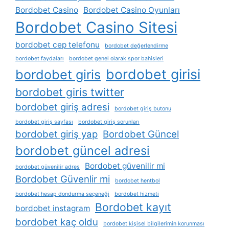
Bordobet Casino
Bordobet Casino Oyunları
Bordobet Casino Sitesi
bordobet cep telefonu
bordobet değerlendirme
bordobet faydaları
bordobet genel olarak spor bahisleri
bordobet girisi
bordobet giris
bordobet giris twitter
bordobet giriş adresi
bordobet giriş butonu
bordobet giriş sayfası
bordobet giriş sorunları
bordobet giriş yap
Bordobet Güncel
bordobet güncel adresi
Bordobet güvenilir mi
bordobet güvenilir adres
Bordobet Güvenlir mi
bordobet hentbol
bordobet hesap dondurma seçeneği
bordobet hizmeti
Bordobet kayıt
bordobet instagram
bordobet kaç oldu
bordobet kişisel bilgilerimin korunması