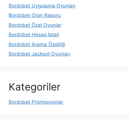
Bordobet Uygulama Oyunları
Bordobet Oran Raporu
Bordobet Özel Oyunlar
Bordobet Hesap İptali
Bordobet Arama Özelliği
Bordobet Jackpot Oyunları
Kategoriler
Bordobet Promosyonlar