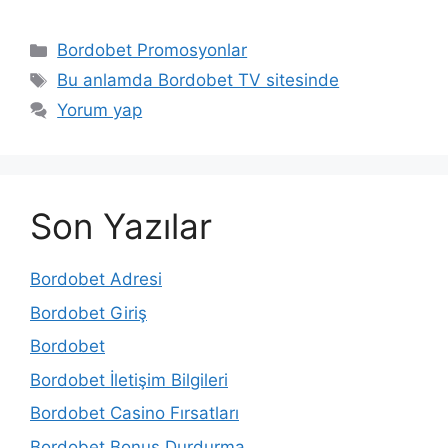
Kategoriler
Bordobet Promosyonlar
Etiketler
Bu anlamda Bordobet TV sitesinde
Yorum yap
Son Yazılar
Bordobet Adresi
Bordobet Giriş
Bordobet
Bordobet İletişim Bilgileri
Bordobet Casino Fırsatları
Bordobet Bonus Durdurma