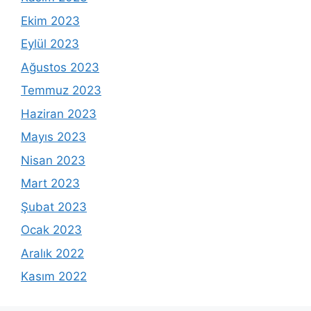
Ekim 2023
Eylül 2023
Ağustos 2023
Temmuz 2023
Haziran 2023
Mayıs 2023
Nisan 2023
Mart 2023
Şubat 2023
Ocak 2023
Aralık 2022
Kasım 2022