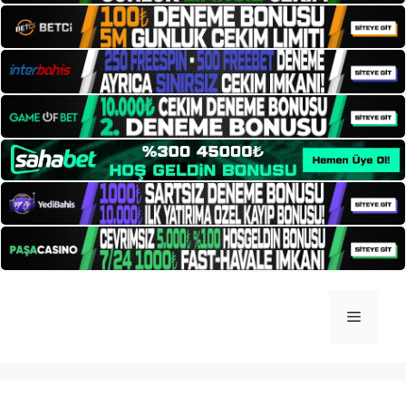
İçeriğe
atla
Menü