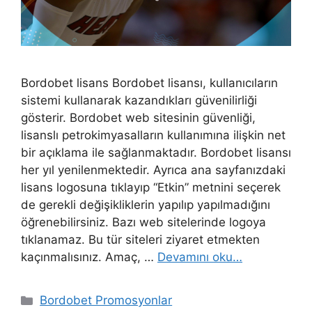
Bordobet lisans Bordobet lisansı, kullanıcıların
sistemi kullanarak kazandıkları güvenilirliği
gösterir. Bordobet web sitesinin güvenliği,
lisanslı petrokimyasalların kullanımına ilişkin net
bir açıklama ile sağlanmaktadır. Bordobet lisansı
her yıl yenilenmektedir. Ayrıca ana sayfanızdaki
lisans logosuna tıklayıp “Etkin” metnini seçerek
de gerekli değişikliklerin yapılıp yapılmadığını
öğrenebilirsiniz. Bazı web sitelerinde logoya
tıklanamaz. Bu tür siteleri ziyaret etmekten
kaçınmalısınız. Amaç, …
Devamını oku…
Kategoriler
Bordobet Promosyonlar