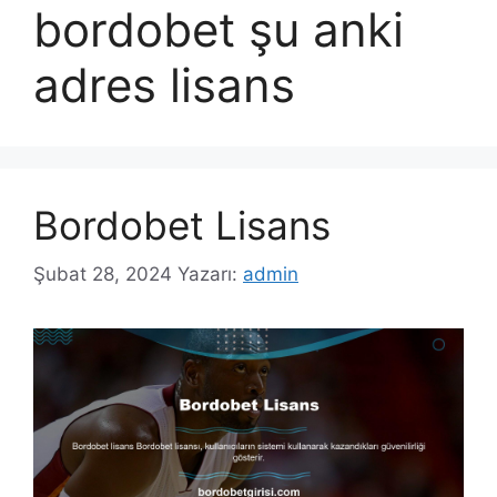
bordobet şu anki
adres lisans
Bordobet Lisans
Şubat 28, 2024
Yazarı:
admin