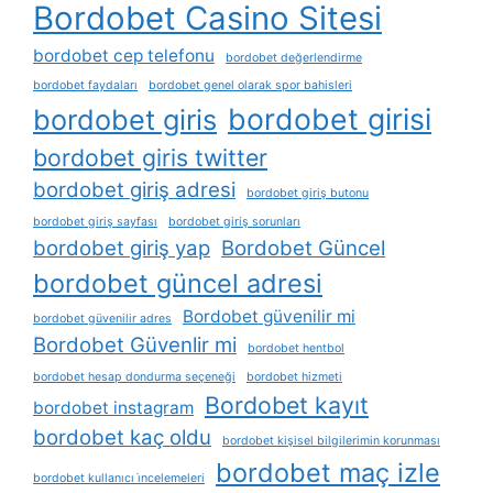
Bordobet Casino Sitesi
bordobet cep telefonu
bordobet değerlendirme
bordobet faydaları
bordobet genel olarak spor bahisleri
bordobet girisi
bordobet giris
bordobet giris twitter
bordobet giriş adresi
bordobet giriş butonu
bordobet giriş sayfası
bordobet giriş sorunları
bordobet giriş yap
Bordobet Güncel
bordobet güncel adresi
Bordobet güvenilir mi
bordobet güvenilir adres
Bordobet Güvenlir mi
bordobet hentbol
bordobet hesap dondurma seçeneği
bordobet hizmeti
Bordobet kayıt
bordobet instagram
bordobet kaç oldu
bordobet kişisel bilgilerimin korunması
bordobet maç izle
bordobet kullanıcı i̇ncelemeleri