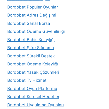
Bordobet Popüler Oyunlar
Bordobet Adres Değişimi
Bordobet Sanal Borsa
Bordobet Ödeme Güvenilirliği
Bordobet Bahis Kolaylığı
Bordobet Şifre Sıfırlama
Bordobet Sürekli Destek
Bordobet Ödeme Kolaylığı
Bordobet Yasak Çözümleri
Bordobet Tv Hizmeti
Bordobet Oyun Platformu
Bordobet Küresel Hedefler
Bordobet Uygulama Oyunları