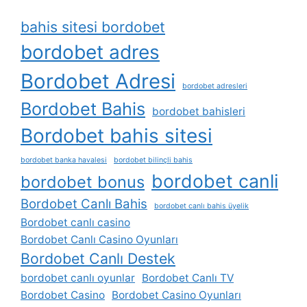
bahis sitesi bordobet
bordobet adres
Bordobet Adresi
bordobet adresleri
Bordobet Bahis
bordobet bahisleri
Bordobet bahis sitesi
bordobet banka havalesi
bordobet bilinçli bahis
bordobet canli
bordobet bonus
Bordobet Canlı Bahis
bordobet canlı bahis üyelik
Bordobet canlı casino
Bordobet Canlı Casino Oyunları
Bordobet Canlı Destek
bordobet canlı oyunlar
Bordobet Canlı TV
Bordobet Casino
Bordobet Casino Oyunları