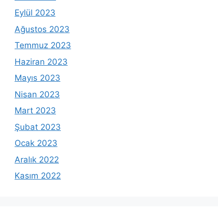
Eylül 2023
Ağustos 2023
Temmuz 2023
Haziran 2023
Mayıs 2023
Nisan 2023
Mart 2023
Şubat 2023
Ocak 2023
Aralık 2022
Kasım 2022