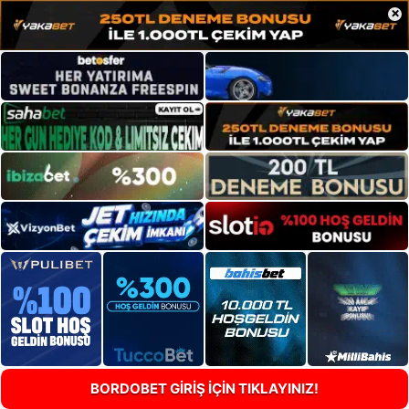
×
BORDOBET GİRİŞ İÇİN TIKLAYINIZ!