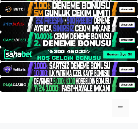
İçeriğe
atla
Menü