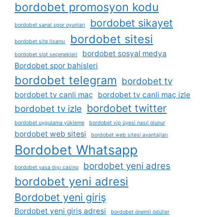
bordobet promosyon kodu
bordobet sikayet
bordobet sanal spor oyunları
bordobet sitesi
bordobet site lisansı
bordobet sosyal medya
bordobet slot seçenekleri
Bordobet spor bahisleri
bordobet telegram
bordobet tv
bordobet tv canli maç
bordobet tv canli maç izle
bordobet twitter
bordobet tv izle
bordobet uygulama yükleme
bordobet vip üyesi nasıl olunur
bordobet web sitesi
bordobet web sitesi avantajları
Bordobet Whatsapp
bordobet yeni adres
bordobet yasa dışı casino
bordobet yeni adresi
Bordobet yeni giriş
Bordobet yeni giriş adresi
bordobet önemli ödüller