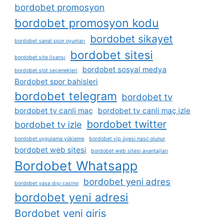
bordobet promosyon
bordobet promosyon kodu
bordobet sikayet
bordobet sanal spor oyunları
bordobet sitesi
bordobet site lisansı
bordobet sosyal medya
bordobet slot seçenekleri
Bordobet spor bahisleri
bordobet telegram
bordobet tv
bordobet tv canli maç
bordobet tv canli maç izle
bordobet twitter
bordobet tv izle
bordobet uygulama yükleme
bordobet vip üyesi nasıl olunur
bordobet web sitesi
bordobet web sitesi avantajları
Bordobet Whatsapp
bordobet yeni adres
bordobet yasa dışı casino
bordobet yeni adresi
Bordobet yeni giriş