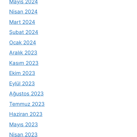
Mayıs 2024
Nisan 2024
Mart 2024
Şubat 2024
Ocak 2024
Aralık 2023
Kasım 2023
Ekim 2023
Eylül 2023
Ağustos 2023
Temmuz 2023
Haziran 2023
Mayıs 2023
Nisan 2023