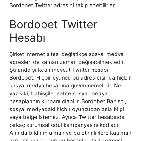
Bordobet Twitter adresini takip edebilirler.
Bordobet Twitter
Hesabı
Şirket internet sitesi değiştikçe sosyal medya
adresleri de zaman zaman değişebilmektedir.
Şu anda şirketin mevcut Twitter hesabı
Bordobet. Hiçbir oyuncu bu adres dışında hiçbir
sosyal medya hesabına güvenmemelidir. Ne
yazık ki, bahisçiler sahte sosyal medya
hesaplarının kurbanı olabilir. Bordobet Bahisçi,
sosyal medyadaki hiçbir oyuncudan asla bilgi
veya belge istemez. Ayrıca Twitter hesabında
birkaç kurumsal ödül kampanyasını kodladı.
Anında bildirim almak ve bu etkinliklere katılmak
için her oyuncunun bu hesapları takip etmesi