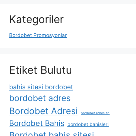
Kategoriler
Bordobet Promosyonlar
Etiket Bulutu
bahis sitesi bordobet
bordobet adres
Bordobet Adresi
bordobet adresleri
Bordobet Bahis
bordobet bahisleri
Bordobet bahis sitesi