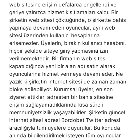
web sitesine erişim defalarca engellendi ve
geriye yalnızca hizmet kısıtlamaları kaldı. Bir
şirketin web sitesi çöktüğünde, o şirkette bahis
yapmaya devam eden oyuncular, aynı web
sitesi üzerinden kullanıcı hesaplarına
erişemezler. Üyelerin, bırakın kullanıcı hesabını,
hiçbir şekilde siteye giriş yapmasına izin
verilmemektedir. Bir firmanın web sitesi
kapatıldığında yeni bir alan adı satın alarak
oyuncularına hizmet vermeye devam eder. Ne
yazık ki şirketin internet sitesi de zaman zaman
bloke edilebiliyor. Kurumsal üyeler, en son
ziyaret ettikleri adresten bir bahis sitesine
erişim sağlayamadıklarında kısa süreli
memnuniyetsizlik yaşayabilirler. Şirketin güncel
internet sitesi adresi Bordobet Twitter adresi
aracılığıyla tüm üyelere duyurulur. Bu konuda
anında bilgilendirilmek isteyen tüm oyuncular