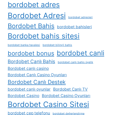
bordobet adres
Bordobet Adresi
bordobet adresleri
Bordobet Bahis
bordobet bahisleri
Bordobet bahis sitesi
bordobet banka havalesi
bordobet bilinçli bahis
bordobet canli
bordobet bonus
Bordobet Canlı Bahis
bordobet canlı bahis üyelik
Bordobet canlı casino
Bordobet Canlı Casino Oyunları
Bordobet Canlı Destek
bordobet canlı oyunlar
Bordobet Canlı TV
Bordobet Casino
Bordobet Casino Oyunları
Bordobet Casino Sitesi
bordobet cep telefonu
bordobet değerlendirme