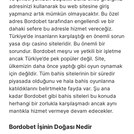
adresinizi kullanarak bu web sitesine giriş
yapmanız artık mümkün olmayacaktır. Bu özel
adres Bordobet tarafından engellendi ve bir
dahaki sefere bu adresle hizmet vereceğiz.
Türkiye’de insanların karşılaştığı en önemli sorun
yasa dışı casino siteleridir. Bu önemli bir
sorundur. Bordobet meşru ve yetkili bir işletme
ancak Türkiye’de pek popüler değil. Site,
ülkemizin daha önce yaptığı gibi oyun oynamak
için değildir. Tüm bahis sitelerinin bir süredir
piyasada olduğunu ve hala bahis oyunlarına
katıldıklarını belirtmekte fayda var. Şu ana
kadar Bordobet gibi bahis siteleri bu konuda
herhangi bir zorlukla karşılaşmadı ancak aynı
mantıkla hizmet vermeye devam edecekler.
Bordobet İşinin Doğası Nedir