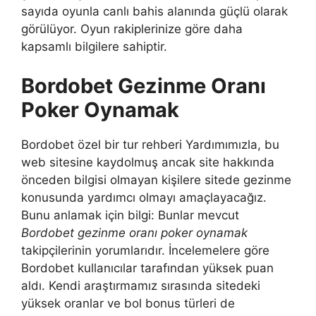
sayıda oyunla canlı bahis alanında güçlü olarak
görülüyor. Oyun rakiplerinize göre daha
kapsamlı bilgilere sahiptir.
Bordobet Gezinme Oranı
Poker Oynamak
Bordobet özel bir tur rehberi Yardımımızla, bu
web sitesine kaydolmuş ancak site hakkında
önceden bilgisi olmayan kişilere sitede gezinme
konusunda yardımcı olmayı amaçlayacağız.
Bunu anlamak için bilgi: Bunlar mevcut
Bordobet gezinme oranı poker oynamak
takipçilerinin yorumlarıdır. İncelemelere göre
Bordobet kullanıcılar tarafından yüksek puan
aldı. Kendi araştırmamız sırasında sitedeki
yüksek oranlar ve bol bonus türleri de