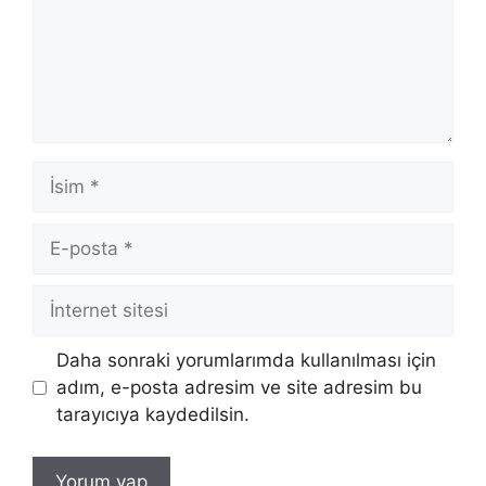
İsim
E-
posta
İnternet
sitesi
Daha sonraki yorumlarımda kullanılması için
adım, e-posta adresim ve site adresim bu
tarayıcıya kaydedilsin.