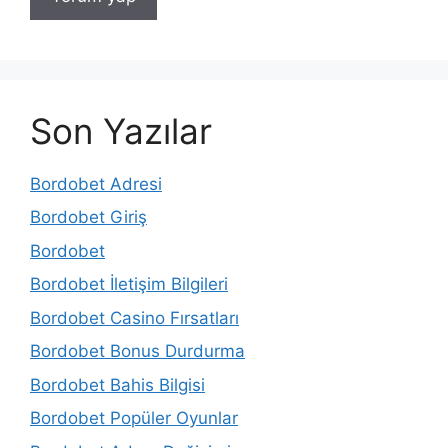
Son Yazılar
Bordobet Adresi
Bordobet Giriş
Bordobet
Bordobet İletişim Bilgileri
Bordobet Casino Fırsatları
Bordobet Bonus Durdurma
Bordobet Bahis Bilgisi
Bordobet Popüler Oyunlar