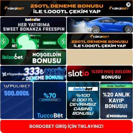
×
BORDOBET GİRİŞ İÇİN TIKLAYINIZ!