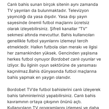
Canlı bahis sunan birçok sitenin aynı zamanda
TV yayınları da bulunmaktadır. Televizyon
yayıncılığı da yasa dışıdır. Yasa dışı yayın
sayesinde önemli futbol maçlarını ücretsiz
olarak izleyebilirsiniz. Şifreli kanallar “TV”
sekmesi altında mevcuttur. Bahis kullanıcıları
genellikle futbol yayınlarını izlemeyi tercih
etmektedir. Halkın futbola olan merakı ve ilgisi
her zamankinden yüksek. Gencinden yaşlısına
herkes futbol oynuyor
Bordobet canlı oyunlar
ve
izliyor. Bu ilginin oyun sektörüne de yansıması
kaçınılmaz.Bahis dünyasında futbol maçlarına
bahis yapmak en yaygın olanıdır.
Bordobet TV’de futbol bahislerini canlı izleyerek
bahis tahminlerinizi yapabilirsiniz. Canlı bahis
kavramının ortaya çıkışının önünü açtı.
Kullanıcıların TV programlarını izlemesi ve daha