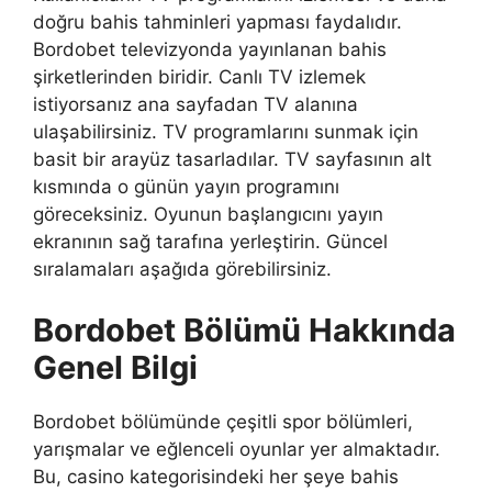
doğru bahis tahminleri yapması faydalıdır.
Bordobet televizyonda yayınlanan bahis
şirketlerinden biridir. Canlı TV izlemek
istiyorsanız ana sayfadan TV alanına
ulaşabilirsiniz. TV programlarını sunmak için
basit bir arayüz tasarladılar. TV sayfasının alt
kısmında o günün yayın programını
göreceksiniz. Oyunun başlangıcını yayın
ekranının sağ tarafına yerleştirin. Güncel
sıralamaları aşağıda görebilirsiniz.
Bordobet Bölümü Hakkında
Genel Bilgi
Bordobet bölümünde çeşitli spor bölümleri,
yarışmalar ve eğlenceli oyunlar yer almaktadır.
Bu, casino kategorisindeki her şeye bahis