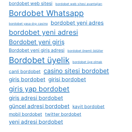
bordobet web sitesi
bordobet web sitesi avantajları
Bordobet Whatsapp
bordobet yeni adres
bordobet yasa dışı casino
bordobet yeni adresi
Bordobet yeni giriş
Bordobet yeni giriş adresi
bordobet önemli ödüller
Bordobet üyelik
bordobet üye olmak
casino sitesi bordobet
canli bordobet
giris bordobet
girisi bordobet
giris yap bordobet
giriş adresi bordobet
güncel adresi bordobet
kayit bordobet
mobil bordobet
twitter bordobet
yeni adresi bordobet