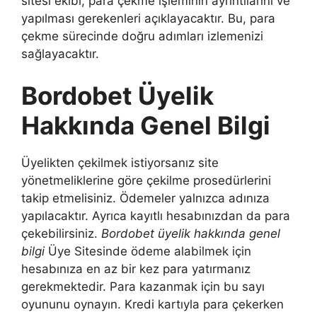
sitesi ekibi, para çekme işleminin ayrıntılarını ve
yapılması gerekenleri açıklayacaktır. Bu, para
çekme sürecinde doğru adımları izlemenizi
sağlayacaktır.
Bordobet Üyelik
Hakkında Genel Bilgi
Üyelikten çekilmek istiyorsanız site
yönetmeliklerine göre çekilme prosedürlerini
takip etmelisiniz. Ödemeler yalnızca adınıza
yapılacaktır. Ayrıca kayıtlı hesabınızdan da para
çekebilirsiniz.
Bordobet üyelik hakkında genel
bilgi
Üye Sitesinde ödeme alabilmek için
hesabınıza en az bir kez para yatırmanız
gerekmektedir. Para kazanmak için bu sayı
oyununu oynayın. Kredi kartıyla para çekerken