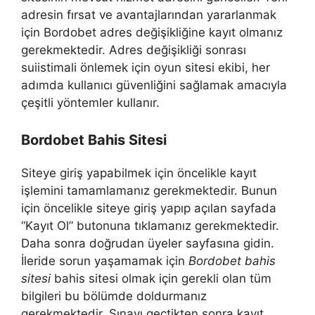
adresin fırsat ve avantajlarından yararlanmak
için Bordobet adres değişikliğine kayıt olmanız
gerekmektedir. Adres değişikliği sonrası
suiistimali önlemek için oyun sitesi ekibi, her
adımda kullanıcı güvenliğini sağlamak amacıyla
çeşitli yöntemler kullanır.
Bordobet Bahis Sitesi
Siteye giriş yapabilmek için öncelikle kayıt
işlemini tamamlamanız gerekmektedir. Bunun
için öncelikle siteye giriş yapıp açılan sayfada
“Kayıt Ol” butonuna tıklamanız gerekmektedir.
Daha sonra doğrudan üyeler sayfasına gidin.
İleride sorun yaşamamak için
Bordobet bahis
sitesi
bahis sitesi olmak için gerekli olan tüm
bilgileri bu bölümde doldurmanız
gerekmektedir. Sınavı geçtikten sonra kayıt