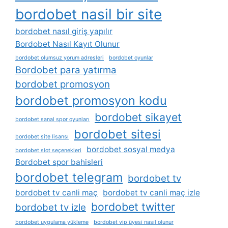
bordobet nasil bir site
bordobet nasıl giriş yapılır
Bordobet Nasıl Kayıt Olunur
bordobet olumsuz yorum adresleri
bordobet oyunlar
Bordobet para yatırma
bordobet promosyon
bordobet promosyon kodu
bordobet sikayet
bordobet sanal spor oyunları
bordobet sitesi
bordobet site lisansı
bordobet sosyal medya
bordobet slot seçenekleri
Bordobet spor bahisleri
bordobet telegram
bordobet tv
bordobet tv canli maç
bordobet tv canli maç izle
bordobet twitter
bordobet tv izle
bordobet uygulama yükleme
bordobet vip üyesi nasıl olunur