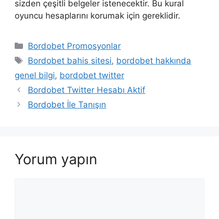
sizden çeşitli belgeler istenecektir. Bu kural
oyuncu hesaplarını korumak için gereklidir.
Kategoriler
Bordobet Promosyonlar
Etiketler
Bordobet bahis sitesi
,
bordobet hakkında
genel bilgi
,
bordobet twitter
Bordobet Twitter Hesabı Aktif
Bordobet İle Tanışın
Yorum yapın
Yorum