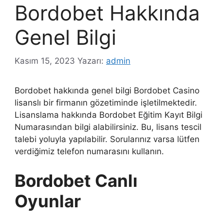
Bordobet Hakkında
Genel Bilgi
Kasım 15, 2023
Yazarı:
admin
Bordobet hakkında genel bilgi Bordobet Casino
lisanslı bir firmanın gözetiminde işletilmektedir.
Lisanslama hakkında Bordobet Eğitim Kayıt Bilgi
Numarasından bilgi alabilirsiniz. Bu, lisans tescil
talebi yoluyla yapılabilir. Sorularınız varsa lütfen
verdiğimiz telefon numarasını kullanın.
Bordobet Canlı
Oyunlar