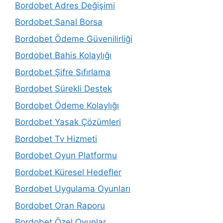
Bordobet Adres Değişimi
Bordobet Sanal Borsa
Bordobet Ödeme Güvenilirliği
Bordobet Bahis Kolaylığı
Bordobet Şifre Sıfırlama
Bordobet Sürekli Destek
Bordobet Ödeme Kolaylığı
Bordobet Yasak Çözümleri
Bordobet Tv Hizmeti
Bordobet Oyun Platformu
Bordobet Küresel Hedefler
Bordobet Uygulama Oyunları
Bordobet Oran Raporu
Bordobet Özel Oyunlar