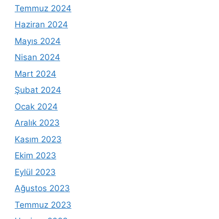
Temmuz 2024
Haziran 2024
Mayıs 2024
Nisan 2024
Mart 2024
Şubat 2024
Ocak 2024
Aralık 2023
Kasım 2023
Ekim 2023
Eylül 2023
Ağustos 2023
Temmuz 2023