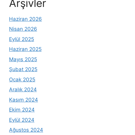
Arşivler
Haziran 2026
Nisan 2026
Eylül 2025
Haziran 2025
Mayıs 2025
Şubat 2025
Ocak 2025
Aralık 2024
Kasım 2024
Ekim 2024
Eylül 2024
Ağustos 2024