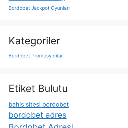
Bordobet Jackpot Oyunları
Kategoriler
Bordobet Promosyonlar
Etiket Bulutu
bahis sitesi bordobet
bordobet adres
Bordobet Adresi