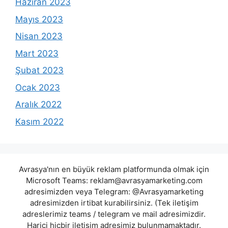
Haziran 2023
Mayıs 2023
Nisan 2023
Mart 2023
Şubat 2023
Ocak 2023
Aralık 2022
Kasım 2022
Avrasya'nın en büyük reklam platformunda olmak için
Microsoft Teams:
reklam@avrasyamarketing.com
adresimizden veya Telegram: @Avrasyamarketing
adresimizden irtibat kurabilirsiniz. (Tek iletişim
adreslerimiz teams / telegram ve mail adresimizdir.
Harici hiçbir iletişim adresimiz bulunmamaktadır.