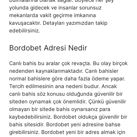
bulmalarına olanak sağlar. Böylece her şey
yolunda gidecek ve insanlar sorunsuz
mekanlarda vakit geçirme imkanına
kavuşacaktır. Detayları yazımızdan takip
edebilirsiniz.
Bordobet Adresi Nedir
Canlı bahis bu aralar çok revaçta. Bu olay birçok
nedenden kaynaklanmaktadır. Canlı bahisler
normal bahislere göre daha fazla ödeme yapar.
Tercih edilmesinin ana nedeni budur. Ancak
canlı bahis söz konusu olduğunda güvenilir bir
siteden oynamak çok önemlidir. Çünkü güvenilir
olmayan bir sitede bahis oynarsanız para
kaybedebilirsiniz. Bordobet oldukça güvenilir bir
bahis sitesidir. Bordobet yeni adresine bahse
girebilirsiniz. Bordobet yeni bir adres almak için