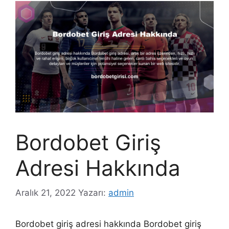
Bordobet Giriş
Adresi Hakkında
Aralık 21, 2022
Yazarı:
admin
Bordobet giriş adresi hakkında Bordobet giriş