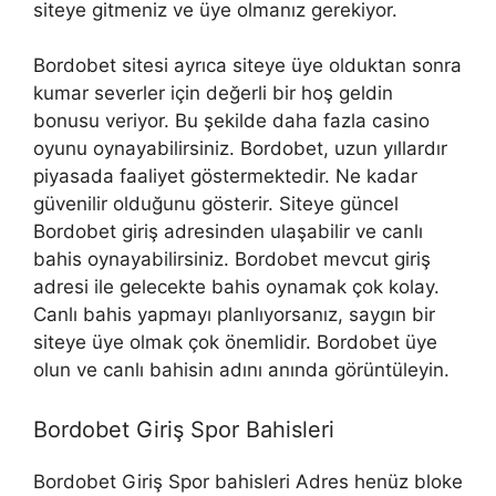
siteye gitmeniz ve üye olmanız gerekiyor.
Bordobet sitesi ayrıca siteye üye olduktan sonra
kumar severler için değerli bir hoş geldin
bonusu veriyor. Bu şekilde daha fazla casino
oyunu oynayabilirsiniz. Bordobet, uzun yıllardır
piyasada faaliyet göstermektedir. Ne kadar
güvenilir olduğunu gösterir. Siteye güncel
Bordobet giriş adresinden ulaşabilir ve canlı
bahis oynayabilirsiniz. Bordobet mevcut giriş
adresi ile gelecekte bahis oynamak çok kolay.
Canlı bahis yapmayı planlıyorsanız, saygın bir
siteye üye olmak çok önemlidir. Bordobet üye
olun ve canlı bahisin adını anında görüntüleyin.
Bordobet Giriş Spor Bahisleri
Bordobet Giriş Spor bahisleri Adres henüz bloke