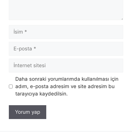
İsim
E-
posta
İnternet
sitesi
Daha sonraki yorumlarımda kullanılması için
adım, e-posta adresim ve site adresim bu
tarayıcıya kaydedilsin.