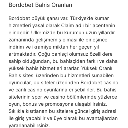
Bordobet Bahis Oranları
Bordobet büyük şansı var. Türkiye’de kumar
hizmetleri yasal olarak Claim adlı bir acentenin
elindedir. Ülkemizde bu kurumun uzun yıllardır
zamanında gelişmemiş olması ile birleşince
indirim ve ikramiye miktarı her geçen yıl
artmaktadır. Çoğu bahisçi olumsuz özelliklere
sahip olduğundan, bu bahisçiden farklı ve daha
yüksek bahis hizmetleri ararlar. Yüksek Oranlı
Bahis sitesi üzerinden bu hizmetleri sunabilen
oyuncular, bu siteler üzerinden Bordobet casino
ve canlı casino oyunlarına erişebilirler. Bu bahis
sitelerinin spor ve casino bölümlerinde yüzlerce
oyun, bonus ve promosyona ulaşabilirsiniz.
Sıklıkla kısıtlanan bu sitelere güncel giriş adresi
ile giriş yapabilir ve üye olarak bu avantajlardan
yararlanabilirsiniz.