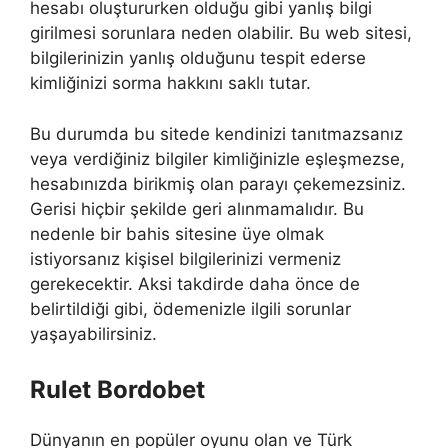
hesabı oluştururken olduğu gibi yanlış bilgi
girilmesi sorunlara neden olabilir. Bu web sitesi,
bilgilerinizin yanlış olduğunu tespit ederse
kimliğinizi sorma hakkını saklı tutar.
Bu durumda bu sitede kendinizi tanıtmazsanız
veya verdiğiniz bilgiler kimliğinizle eşleşmezse,
hesabınızda birikmiş olan parayı çekemezsiniz.
Gerisi hiçbir şekilde geri alınmamalıdır. Bu
nedenle bir bahis sitesine üye olmak
istiyorsanız kişisel bilgilerinizi vermeniz
gerekecektir. Aksi takdirde daha önce de
belirtildiği gibi, ödemenizle ilgili sorunlar
yaşayabilirsiniz.
Rulet Bordobet
Dünyanın en popüler oyunu olan ve Türk