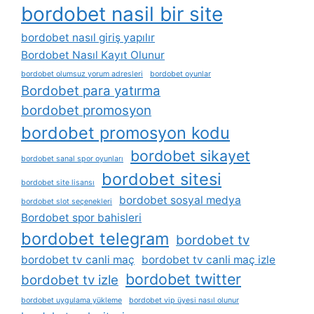
bordobet nasil bir site
bordobet nasıl giriş yapılır
Bordobet Nasıl Kayıt Olunur
bordobet olumsuz yorum adresleri
bordobet oyunlar
Bordobet para yatırma
bordobet promosyon
bordobet promosyon kodu
bordobet sikayet
bordobet sanal spor oyunları
bordobet sitesi
bordobet site lisansı
bordobet sosyal medya
bordobet slot seçenekleri
Bordobet spor bahisleri
bordobet telegram
bordobet tv
bordobet tv canli maç
bordobet tv canli maç izle
bordobet twitter
bordobet tv izle
bordobet uygulama yükleme
bordobet vip üyesi nasıl olunur