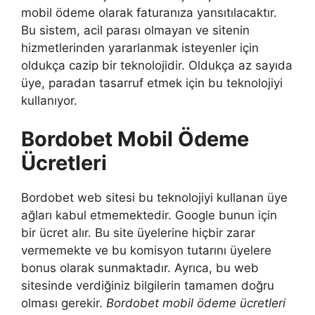
mobil ödeme olarak faturanıza yansıtılacaktır.
Bu sistem, acil parası olmayan ve sitenin
hizmetlerinden yararlanmak isteyenler için
oldukça cazip bir teknolojidir. Oldukça az sayıda
üye, paradan tasarruf etmek için bu teknolojiyi
kullanıyor.
Bordobet Mobil Ödeme
Ücretleri
Bordobet web sitesi bu teknolojiyi kullanan üye
ağları kabul etmemektedir. Google bunun için
bir ücret alır. Bu site üyelerine hiçbir zarar
vermemekte ve bu komisyon tutarını üyelere
bonus olarak sunmaktadır. Ayrıca, bu web
sitesinde verdiğiniz bilgilerin tamamen doğru
olması gerekir.
Bordobet mobil ödeme ücretleri