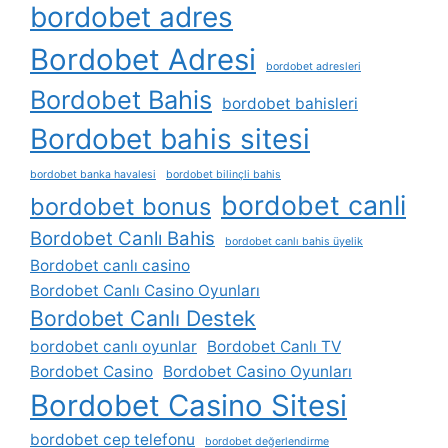
bordobet adres
Bordobet Adresi
bordobet adresleri
Bordobet Bahis
bordobet bahisleri
Bordobet bahis sitesi
bordobet banka havalesi
bordobet bilinçli bahis
bordobet canli
bordobet bonus
Bordobet Canlı Bahis
bordobet canlı bahis üyelik
Bordobet canlı casino
Bordobet Canlı Casino Oyunları
Bordobet Canlı Destek
bordobet canlı oyunlar
Bordobet Canlı TV
Bordobet Casino
Bordobet Casino Oyunları
Bordobet Casino Sitesi
bordobet cep telefonu
bordobet değerlendirme