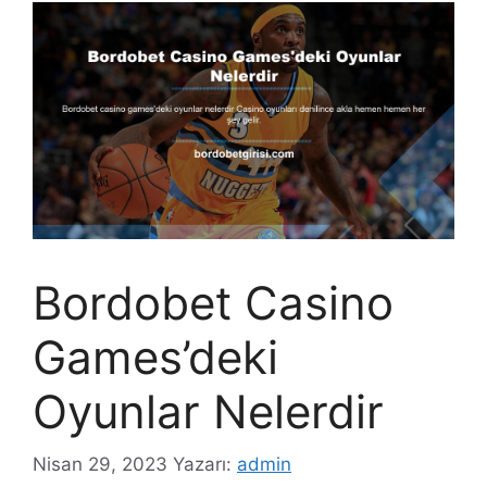
Bordobet Casino
Games’deki
Oyunlar Nelerdir
Nisan 29, 2023
Yazarı:
admin