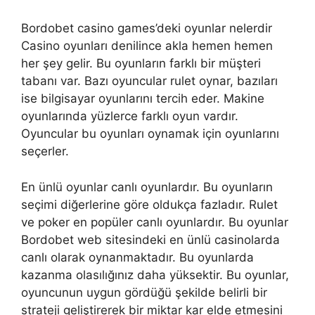
Bordobet casino games’deki oyunlar nelerdir
Casino oyunları denilince akla hemen hemen
her şey gelir. Bu oyunların farklı bir müşteri
tabanı var. Bazı oyuncular rulet oynar, bazıları
ise bilgisayar oyunlarını tercih eder. Makine
oyunlarında yüzlerce farklı oyun vardır.
Oyuncular bu oyunları oynamak için oyunlarını
seçerler.
En ünlü oyunlar canlı oyunlardır. Bu oyunların
seçimi diğerlerine göre oldukça fazladır. Rulet
ve poker en popüler canlı oyunlardır. Bu oyunlar
Bordobet web sitesindeki en ünlü casinolarda
canlı olarak oynanmaktadır. Bu oyunlarda
kazanma olasılığınız daha yüksektir. Bu oyunlar,
oyuncunun uygun gördüğü şekilde belirli bir
strateji geliştirerek bir miktar kar elde etmesini