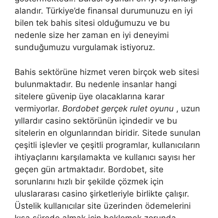
alandır. Türkiye’de finansal durumunuzu en iyi
bilen tek bahis sitesi olduğumuzu ve bu
nedenle size her zaman en iyi deneyimi
sunduğumuzu vurgulamak istiyoruz.
Bahis sektörüne hizmet veren birçok web sitesi
bulunmaktadır. Bu nedenle insanlar hangi
sitelere güvenip üye olacaklarına karar
vermiyorlar.
Bordobet gerçek rulet oyunu
, uzun
yıllardır casino sektörünün içindedir ve bu
sitelerin en olgunlarından biridir. Sitede sunulan
çeşitli işlevler ve çeşitli programlar, kullanıcıların
ihtiyaçlarını karşılamakta ve kullanıcı sayısı her
geçen gün artmaktadır. Bordobet, site
sorunlarını hızlı bir şekilde çözmek için
uluslararası casino şirketleriyle birlikte çalışır.
Üstelik kullanıcılar site üzerinden ödemelerini
kısa sürede almak için beklemek zorunda