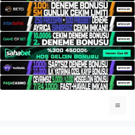
İçeriğe
atla
Menü