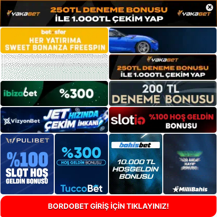
×
BORDOBET GİRİŞ İÇİN TIKLAYINIZ!