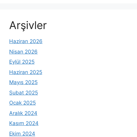
Arşivler
Haziran 2026
Nisan 2026
Eylül 2025
Haziran 2025
Mayıs 2025
Şubat 2025
Ocak 2025
Aralık 2024
Kasım 2024
Ekim 2024