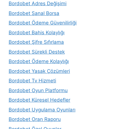
Bordobet Adres Değişimi
Bordobet Sanal Borsa
Bordobet Ödeme Güvenilirliği
Bordobet Bahis Kolaylığı
Bordobet Şifre Sıfırlama
Bordobet Sürekli Destek
Bordobet Ödeme Kolaylığı
Bordobet Yasak Çözümleri
Bordobet Tv Hizmeti
Bordobet Oyun Platformu
Bordobet Küresel Hedefler
Bordobet Uygulama Oyunları
Bordobet Oran Raporu
Bordobet Özel Oyunlar