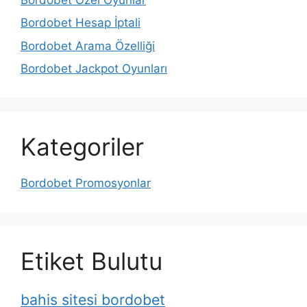
Bordobet Hesap İptali
Bordobet Arama Özelliği
Bordobet Jackpot Oyunları
Kategoriler
Bordobet Promosyonlar
Etiket Bulutu
bahis sitesi bordobet