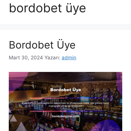
bordobet üye
Bordobet Üye
Mart 30, 2024
Yazarı:
admin