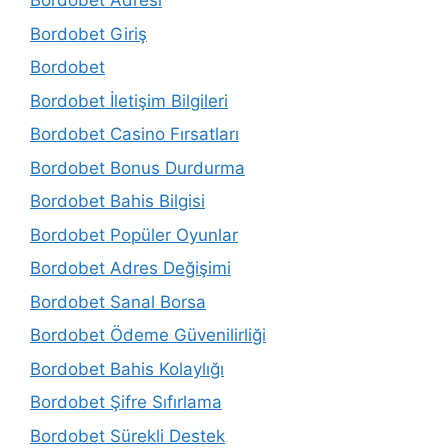
Bordobet Adresi
Bordobet Giriş
Bordobet
Bordobet İletişim Bilgileri
Bordobet Casino Fırsatları
Bordobet Bonus Durdurma
Bordobet Bahis Bilgisi
Bordobet Popüler Oyunlar
Bordobet Adres Değişimi
Bordobet Sanal Borsa
Bordobet Ödeme Güvenilirliği
Bordobet Bahis Kolaylığı
Bordobet Şifre Sıfırlama
Bordobet Sürekli Destek