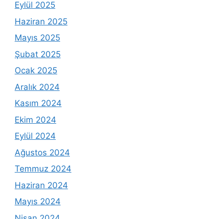
Eylül 2025
Haziran 2025
Mayıs 2025
Şubat 2025
Ocak 2025
Aralık 2024
Kasım 2024
Ekim 2024
Eylül 2024
Ağustos 2024
Temmuz 2024
Haziran 2024
Mayıs 2024
Nisan 2024