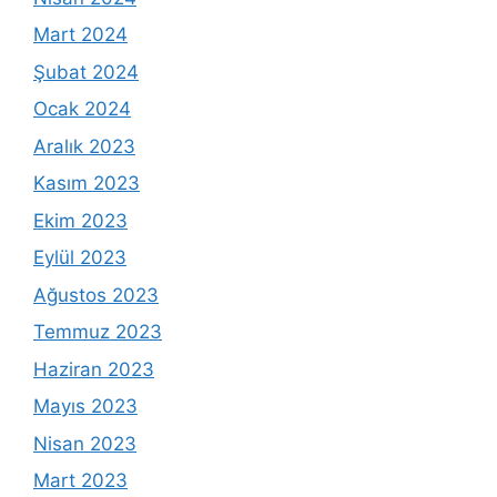
Mart 2024
Şubat 2024
Ocak 2024
Aralık 2023
Kasım 2023
Ekim 2023
Eylül 2023
Ağustos 2023
Temmuz 2023
Haziran 2023
Mayıs 2023
Nisan 2023
Mart 2023