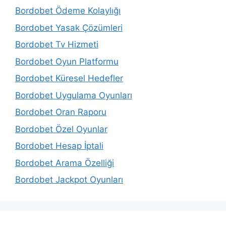
Bordobet Ödeme Kolaylığı
Bordobet Yasak Çözümleri
Bordobet Tv Hizmeti
Bordobet Oyun Platformu
Bordobet Küresel Hedefler
Bordobet Uygulama Oyunları
Bordobet Oran Raporu
Bordobet Özel Oyunlar
Bordobet Hesap İptali
Bordobet Arama Özelliği
Bordobet Jackpot Oyunları