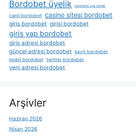
Bordobet üyelik
bordobet üye olmak
casino sitesi bordobet
canli bordobet
giris bordobet
girisi bordobet
giris yap bordobet
giriş adresi bordobet
güncel adresi bordobet
kayit bordobet
mobil bordobet
twitter bordobet
yeni adresi bordobet
Arşivler
Haziran 2026
Nisan 2026