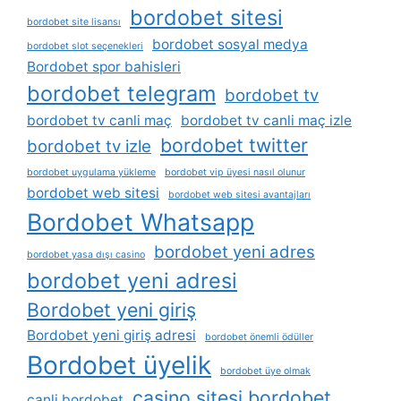
bordobet sitesi
bordobet site lisansı
bordobet sosyal medya
bordobet slot seçenekleri
Bordobet spor bahisleri
bordobet telegram
bordobet tv
bordobet tv canli maç
bordobet tv canli maç izle
bordobet twitter
bordobet tv izle
bordobet uygulama yükleme
bordobet vip üyesi nasıl olunur
bordobet web sitesi
bordobet web sitesi avantajları
Bordobet Whatsapp
bordobet yeni adres
bordobet yasa dışı casino
bordobet yeni adresi
Bordobet yeni giriş
Bordobet yeni giriş adresi
bordobet önemli ödüller
Bordobet üyelik
bordobet üye olmak
casino sitesi bordobet
canli bordobet