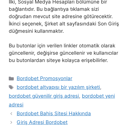
İlki, Sosyal Medya Hesapları bölümüne bir
bağlantıdır. Bu bağlantıya tıklamak sizi
doğrudan mevcut site adresine götürecektir.
İkinci seçenek, Şirket alt sayfasındaki Son Giriş
düğmesini kullanmaktır.
Bu butonlar için verilen linkler otomatik olarak
güncellenir, değişirse güncellenir ve kullanıcılar
bu butonlardan siteye kolayca erişebilirler.
Kategoriler
Bordobet Promosyonlar
Etiketler
bordobet altyapısı bir yazılım şirketi
,
bordobet güvenilir giriş adresi
,
bordobet yeni
adresi
Bordobet Bahis Sitesi Hakkında
Giriş Adresi Bordobet