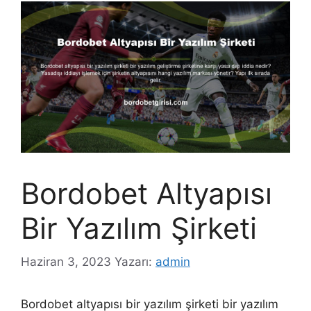
Bordobet Altyapısı
Bir Yazılım Şirketi
Haziran 3, 2023
Yazarı:
admin
Bordobet altyapısı bir yazılım şirketi bir yazılım