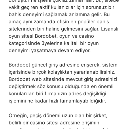
vakit geçiren aktif kullanıcılar için sorunsuz bir
bahis deneyimi sağlamak anlamına gelir. Bu
amaç aynı zamanda ofisin en popüler bahis
sitelerinden biri haline gelmesini sağlar. Lisanslı
oyun sitesi Bordobet, oyun ve casino
kategorisinde üyelerine kaliteli bir oyun
deneyimi yaşatmaya devam ediyor.
Bordobet güncel giriş adresine erişerek, sistem
içerisinde birçok kolaylıktan yararlanabilirsiniz.
Bordobet web sitesinde mevcut giriş adresinizi
değiştirmek söz konusu olduğunda en önemli
konulardan biri firmanızın adres değişikliği
işlemini ne kadar hızlı tamamlayabildiğidir.
Örneğin, geçiş dönemi uzun olan bir şirket,
belirli bir casino sitesi adresine erişimin