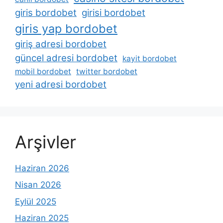
giris bordobet
girisi bordobet
giris yap bordobet
giriş adresi bordobet
güncel adresi bordobet
kayit bordobet
mobil bordobet
twitter bordobet
yeni adresi bordobet
Arşivler
Haziran 2026
Nisan 2026
Eylül 2025
Haziran 2025