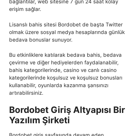
bağlantılar, web sitesine 7 gün 24 saat kolay
erişim sağlar.
Lisanslı bahis sitesi Bordobet de başta Twitter
olmak üzere sosyal medya hesaplarında günlük
bedava bonuslar sunuyor.
Bu etkinliklere katılarak bedava bahis, bedava
çevirme ve diğer hediyelerden faydalanabilir,
bahis kategorilerinde, casino ve canlı casino
kategorilerinde koşulsuz ve koşulsuz bonusları
kullanabilir, oyunlarda kazanma şansınızı
artırabilirsiniz.
Bordobet Giriş Altyapısı Bir
Yazılım Şirketi
Bordobet giriş sayfasında devam eden