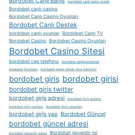
Bordobet Canlı Bahis
bordobet canlı bahis üyelik
Bordobet canlı casino
Bordobet Canlı Casino Oyunları
Bordobet Canlı Destek
bordobet canlı oyunlar
Bordobet Canlı TV
Bordobet Casino
Bordobet Casino Oyunları
Bordobet Casino Sitesi
bordobet cep telefonu
bordobet değerlendirme
bordobet faydaları
bordobet genel olarak spor bahisleri
bordobet girisi
bordobet giris
bordobet giris twitter
bordobet giriş adresi
bordobet giriş butonu
bordobet giriş sayfası
bordobet giriş sorunları
bordobet giriş yap
Bordobet Güncel
bordobet güncel adresi
Bordobet güvenilir mi
bordobet güvenilir adres