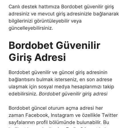
Canlı destek hattımıza Bordobet güvenilir giriş
adresiniz ve mevcut giriş adresinizle bağlanarak
bilgilerinizi görüntüleyebilir veya
güncelleyebilirsiniz.
Bordobet Güvenilir
Giriş Adresi
Bordobet güvenilir ve güncel giriş adresinin
bağlantısını bulmak isterseniz, en son adrese
ulaşmak için sosyal medya hesaplarımızı takip
edebilirsiniz.
Bordobet güvenilir giriş adresi
Bordobet güncel oturum açma adresi her
zaman Facebook, Instagram ve özellikle Twitter
sayfalarının profil bölümünde bulunabilir. Bu